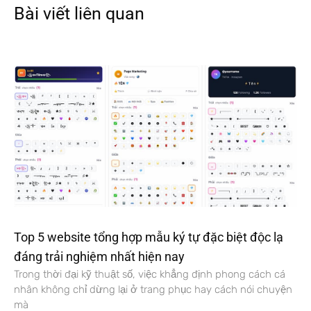
Bài viết liên quan
Top 5 website tổng hợp mẫu ký tự đặc biệt độc lạ
đáng trải nghiệm nhất hiện nay
Trong thời đại kỹ thuật số, việc khẳng định phong cách cá
nhân không chỉ dừng lại ở trang phục hay cách nói chuyện
mà