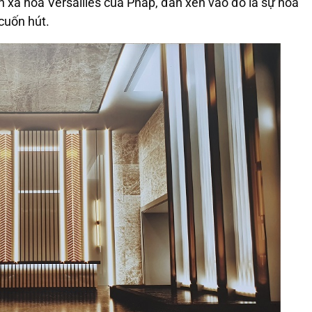
 xa hoa Versailles của Pháp, đan xen vào đó là sự hòa
 cuốn hút.