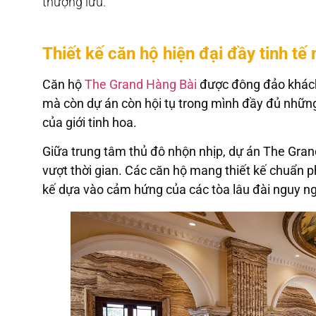
thượng lưu.
Thiết kế căn hộ hiện đại đầy tinh t
Căn hộ
The Grand Hàng Bài
được đông đảo khách 
mà còn dự án còn hội tụ trong mình đầy đủ những 
của giới tinh hoa.
Giữa trung tâm thủ đô nhộn nhịp, dự án The Grand 
vượt thời gian. Các căn hộ mang thiết kế chuẩn p
kế dựa vào cảm hứng của các tòa lâu đài nguy ng