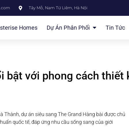
l.com
Tây Mỗ, Nam Từ Liêm, Hà Nội
sterise Homes
Dự Án Phân Phối
Tin Tức
 bật với phong cách thiết 
Hà Thành, dự án siêu sang The Grand Hàng bài được chủ
huẩn quốc tế, đáp ứng nhu cầu sống sang của giới