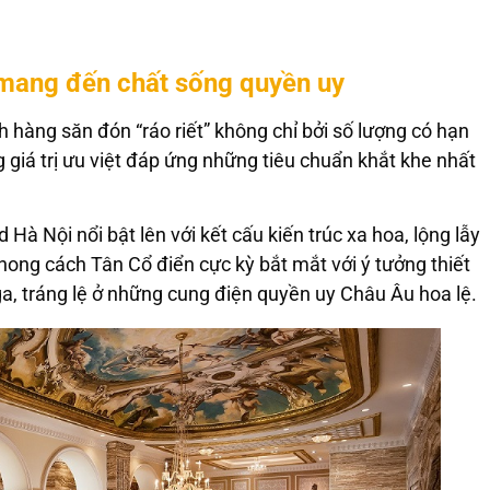
ế mang đến chất sống quyền uy
hàng săn đón “ráo riết” không chỉ bởi số lượng có hạn
giá trị ưu việt đáp ứng những tiêu chuẩn khắt khe nhất
Hà Nội nổi bật lên với kết cấu kiến trúc xa hoa, lộng lẫy
hong cách Tân Cổ điển cực kỳ bắt mắt với ý tưởng thiết
a, tráng lệ ở những cung điện quyền uy Châu Âu hoa lệ.