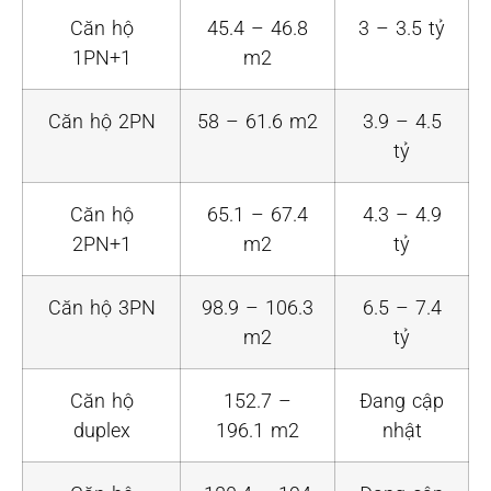
Căn hộ
45.4 – 46.8
3 – 3.5 tỷ
1PN+1
m2
Căn hộ 2PN
58 – 61.6 m2
3.9 – 4.5
tỷ
Căn hộ
65.1 – 67.4
4.3 – 4.9
2PN+1
m2
tỷ
Căn hộ 3PN
98.9 – 106.3
6.5 – 7.4
m2
tỷ
Căn hộ
152.7 –
Đang cập
duplex
196.1 m2
nhật