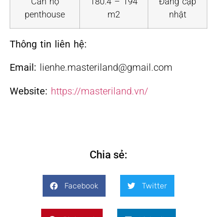
Căn hộ
180.4 – 194
Đang cập
penthouse
m2
nhật
Thông tin liên hệ:
Email:
lienhe.masteriland@gmail.com
Website:
https://masteriland.vn/
Chia sẻ:
Facebook
Twitter