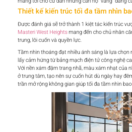
mang tới cho cư dân những căn hộ “vàng” đẳng c
Thiết kế kiến trúc tối đa tầm nhìn b
Được đánh giá sẽ trở thành 1 kiệt tác kiến trúc vư
Masteri West Heights
mang đến cho chủ nhân căn h
trung, lôi cuốn và quyền lực.
Tầm nhìn thoáng đạt nhiều ánh sáng là lựa chọn
lấy cảm hứng từ bảng mạch điện tử công nghệ cao,
Với nền xám đậm trang nhã, màu xám nhạt của nhữ
ở trung tâm, tạo nên sự cuốn hút dù ngày hay đêm
trần mở rộng không gian giúp tối đa tầm nhìn bao