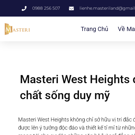
0988 256 507
lienhe.masteriland@gmai
Trang Chủ
Về Ma
Masteri West Heights 
chất sống duy mỹ
Masteri West Heights không chỉ sở hữu vị trí đắc 
được lên ý tưởng độc đáo và thiết kế tỉ mỉ từ nhữ