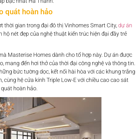
ấp bậc nhất Hà Thành.
ao quát hoàn hảo
ợt thời gian trong đại đô thị Vinhomes Smart City,
dự án
ộ nét đẹp của nghệ thuật kiến trúc hiện đại đầy trẻ
 mà Masterise Homes dành cho tổ hợp này. Dự án được
 mang đến hơi thở của thời đại công nghệ và thông tin.
ng bức tường dọc, kết nối hài hòa với các khung trắng
, cùng hệ cửa kính Triple Low-E với chiều cao cao sát
 quát hoàn hảo.