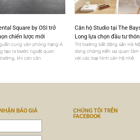
ental Square by OSI trở
Căn hộ Studio tại The Bay
họn chiến lược mới
Long lựa chọn đầu tư thô
nguồn cung văn phòng hạng A
Thị trường bất động sản Hà Nội
ng tạo ra bước ngoặt quan
đang chứng kiến sự quan tâm đ
 trường, khi cán cân
với các loại hình căn hộ nhỏ
NHẬN BÁO GIÁ
CHÚNG TÔI TRÊN
FACEBOOK