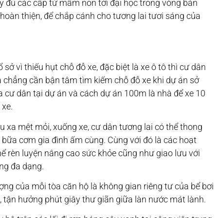
ầy đủ các cấp từ mầm non tới đại học trong vòng bán
hoàn thiện, để chắp cánh cho tương lai tươi sáng của
ở vì thiếu hụt chỗ đỗ xe, đặc biệt là xe ô tô thì cư dân
à chẳng cần bận tâm tìm kiếm chỗ đỗ xe khi dự án sở
a cư dân tại dự án và cách dự án 100m là nhà để xe 10
 xe.
 xa mệt mỏi, xuống xe, cư dân tương lai có thể thong
 bữa cơm gia đình ấm cùng. Cùng với đó là các hoạt
ể rèn luyện nâng cao sức khỏe cũng như giao lưu với
ùng đa dạng.
ợng của mỗi tòa căn hộ là không gian riêng tư của bể bơi
, tận hưởng phút giây thư giãn giữa làn nước mát lành.