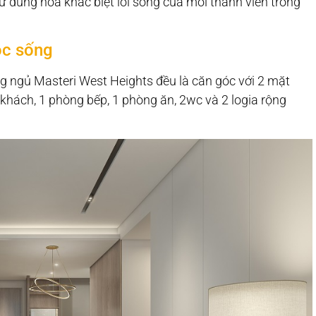
ư dung hòa khác biệt lối sống của mỗi thành viên trong
ộc sống
g ngủ Masteri West Heights đều là căn góc với 2 mặt
 khách, 1 phòng bếp, 1 phòng ăn, 2wc và 2 logia rộng