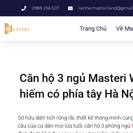
0988 256 507
lienhe.masteriland@gmai
Trang Chủ
Về Ma
Căn hộ 3 ngủ Masteri 
hiếm có phía tây Hà N
Sở hữu diện tích rộng rãi, thiết kế thông minh cùn
cầu của cư dân mọi lứa tuổi, căn hộ 3 phòng ngủ