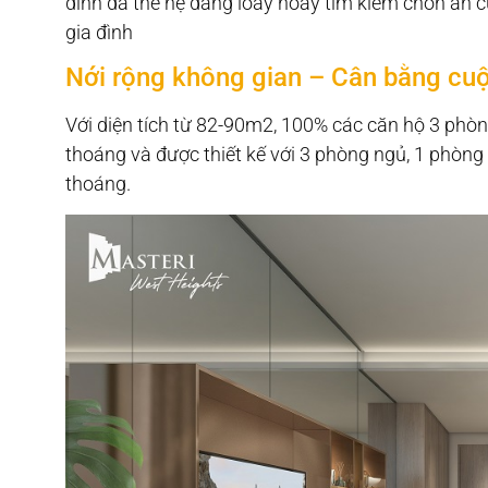
đình đa thế hệ đang loay hoay tìm kiếm chốn an c
gia đình
Nới rộng không gian – Cân bằng cu
Với diện tích từ 82-90m2, 100% các căn hộ 3 phòn
thoáng và được thiết kế với 3 phòng ngủ, 1 phòng
thoáng.