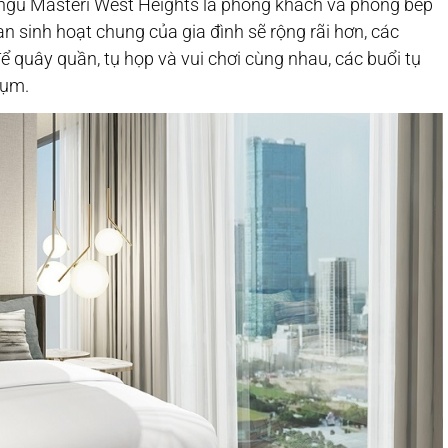
ngủ Masteri West Heights là phòng khách và phòng bếp
ian sinh hoạt chung của gia đình sẽ rộng rãi hơn, các
ể quây quần, tụ họp và vui chơi cùng nhau, các buổi tụ
tụm.