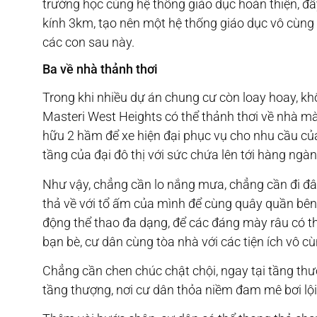
trường học cùng hệ thống giáo dục hoàn thiện, đ
kính 3km, tạo nên một hệ thống giáo dục vô cùng 
các con sau này.
Ba về nhà thảnh thơi
Trong khi nhiều dự án chung cư còn loay hoay, khổ s
Masteri West Heights có thể thảnh thơi về nhà m
hữu 2 hầm để xe hiện đại phục vụ cho nhu cầu củ
tầng của đại đô thị với sức chứa lên tới hàng ngàn
Như vậy, chẳng cần lo nắng mưa, chẳng cần đi đâu
thả về với tổ ấm của mình để cùng quây quần bên
động thể thao đa dạng, để các đáng mày râu có th
bạn bè, cư dân cùng tòa nhà với các tiện ích vô c
Chẳng cần chen chúc chật chội, ngay tại tầng thư
tầng thượng, nơi cư dân thỏa niềm đam mê bơi lội