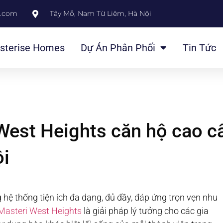
l.com
Tây Mỗ, Nam Từ Liêm, Hà Nội
sterise Homes
Dự Án Phân Phối
Tin Tức
West Heights căn hộ cao c
ội
g hệ thống tiện ích đa dạng, đủ đầy, đáp ứng trọn vẹn nhu
Masteri West Heights
là giải pháp lý tưởng cho các gia