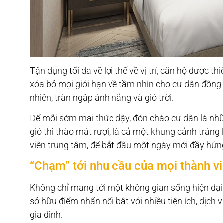
Tận dụng tối đa về lợi thế về vị trí, căn hộ được t
xóa bỏ mọi giới hạn về tầm nhìn cho cư dân đồng 
nhiên, tràn ngập ánh nắng và gió trời.
Để mỗi sớm mai thức dậy, đón chào cư dân là nhữ
gió thì thào mát rượi, là cả một khung cảnh trán
viên trung tâm, để bắt đầu một ngày mới đầy hứng
“Chạm” tới nhu cầu của mọi thành vi
Không chỉ mang tới một không gian sống hiện đại,
sở hữu điểm nhấn nổi bật với nhiều tiện ích, dịch 
gia đình.